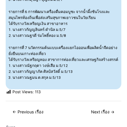
รายการที่ 6
การพัฒนาเครื่องดื่มคอมบูชะ จากน้ำผึ้งชันโรงและ
สมุนไพรท้องถิ่นเพื่อส่งเสริมสุขภาพเยาวชนในวัยเรียน
ได้รับรางวัลเหรียญเงิน สาขาอาหาร
1. นางสาวกัญญลินทร์ ดำนิล ม.5/7
2. นางสาวณฐรดี ร่มโพธิ์ทอง ม.5/8
รายการที่ 7
นวัตกรรมต้นแบบเครื่องแยกไอออนเพื่อผลิตน้ำจืดอย่าง
ยั่งยืนบนเกาะท่องเที่ยว
ได้รับรางวัลเหรียญทอง สาขาการท่องเที่ยวและเศรษฐกิจสร้างสรรค์
1. นางสาวณัฐกฤตา วงษ์เสือ ม.5/12
2. นางสาวกัญญาภัค ศิลป์สวัสดิ์ ม.5/13
3. นางสาวณฐมน ต.สกุล ม.5/13
Post Views:
113
←
Previous เรื่อง
Next เรื่อง
→