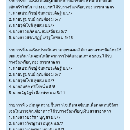
รายการที่ 3 เครื่องไล่ศัตรูพืชแบบปรับความถี่อัตโนมัติ ด้วยเสีย
งอัลตร้าโซนิก Pulse Burst ได้รับรางวัลเหรียญทอง สาขาเกษตร
1. นายเปรมวิชญ์ จันทรประดิษฐ์ ม.5/7
2. นายปฐมชนม์ ฤทัยผ่อง ม.5/7
3. นายวุฒิโชติ สุขสม ม.5/7
4. นางสาวนภัคมณ สมเสถียรม.5/7
5. นางสาวสิริณรัฏฐ์ เสริฐโสพิส ม.5/13
รายการที่ 4 เครื่องประเมินความสุกของผลไม้ส่งออกสามชนิดโดยใช้
เซนเซอร์นาโนคอมโพสิตจากกราไฟต์และอนุภาค SnO2 ได้รับ
รางวัลเหรียญทอง สาขาเกษตร
1. นายเปรมวิชญ์ จันทรประดิษฐ์ ม.5/7
2. นายปฐมชนม์ ฤทัยผ่อง ม.5/7
3. นายวุฒิโชติ สุขสม ม.5/7
4. นายอินทัช ศรีโรจน์ ม.5/8
5. นายณัฐวัฏร์ เมืองพรหม ม.5/11
รายการที่ 5
เม็ดดูดความชื้นจากโซเดียวเคซิเนตเพื่อทดแทนซิลิกา
เจลในบรรจุภัณฑ์อาหาร
ได้รับรางวัลเหรียญเงิน สาขาอาหาร
1. นางสาวปวริศา บุญสร ม.5/7
2. นางสาววิชญาพร อนุกูล ม.5/7
3. นางสาวเกตุชญา บุญทัน ม.5/7