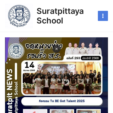
Suratpittaya
School