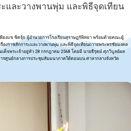
ระและวางพานพุ่ม และพิธีจุดเทียน
แข ชิตจุ้ย ผู้อำนวยการโรงเรียนสุราษฎร์พิทยา พร้อมด้วยคณะผู้
ครื่องราชสักการะและวางพานพุ่ม และพิธีจุดเทียนถวายพระพรชัยมงคล
จพระเจ้าอยู่หัว 28 กรกฎาคม 2568 โดยมี นายธีรุตม์ ศุภวิบูลย์ผล
 อาคารศูนย์กลางการประชุมสัมมนาภาคใต้ตอนบน ศาลากลางจังหวัด