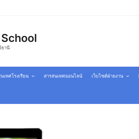
ประพฤติดี มีน้ำใจ ใฝ่การเรียน เพ
 School
์ธานี
นเทศโรงเรียน
สารสนเทศออนไลน์
เว็บไซต์ฝ่ายงาน